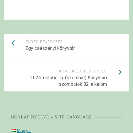
Bejegyzések
ELŐZŐ BEJEGYZÉS
Egy csészényi könyvtár
navigációja
KÖVETKEZŐ BEJEGYZÉS
2024. október 5. (szombat) Könyvtári
szombatok 82. alkalom
HONLAP NYELVE – SITE LANGUAGE
Magyar