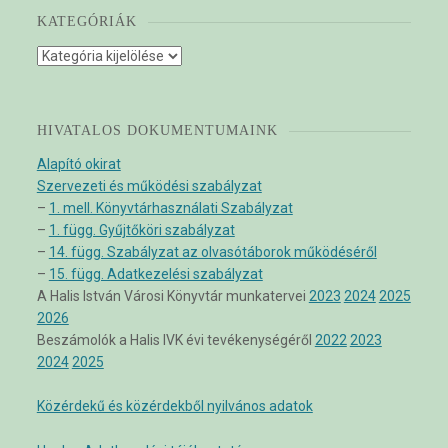
KATEGÓRIÁK
Kategóriák
HIVATALOS DOKUMENTUMAINK
Alapító okirat
Szervezeti és működési szabályzat
–
1. mell. Könyvtárhasználati Szabályzat
–
1. függ. Gyűjtőköri szabályzat
–
14. függ. Szabályzat az olvasótáborok működéséről
–
15. függ. Adatkezelési szabályzat
A Halis István Városi Könyvtár munkatervei
2023
2024
2025
2026
Beszámolók a Halis IVK évi tevékenységéről
2022
2023
2024
2025
Közérdekű és közérdekből nyilvános adatok