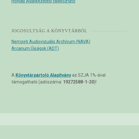
Honlap Adatkezelési tájékoztató
JOGOSULTSÁG A KÖNYVTÁRBÓL
Nemzeti Audiovizuális Archívum (NAVA)
Arcanum Újságok (ADT)
A
Könyvtárpártoló Alapítvány
az SZJA 1%-ával
támogatható (adószáma:
19272588-1-20
)!