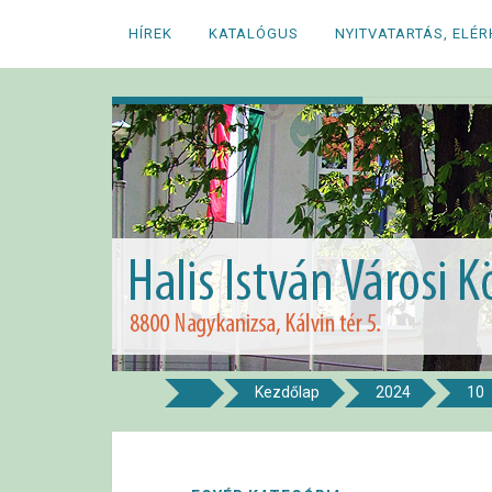
Megszakítás
HÍREK
KATALÓGUS
NYITVATARTÁS, ELÉ
Kezdőlap
2024
10
8800 NAGYKANIZSA, KÁLVIN TÉR 5.
Halis István Város