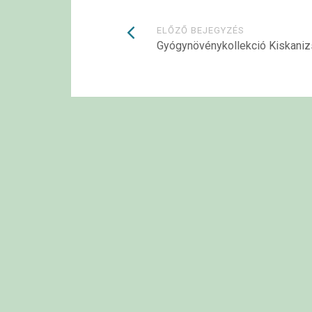
Bejegyzések
ELŐZŐ BEJEGYZÉS
Gyógynövénykollekció Kiskaniz
navigációja