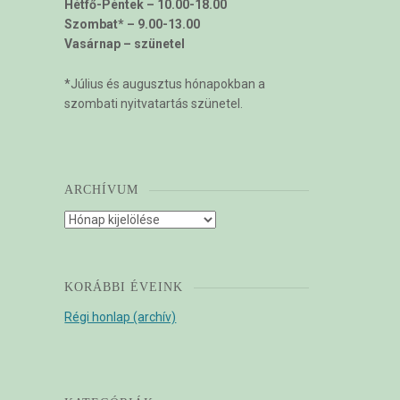
Hétfő-Péntek – 10.00-18.00
Szombat* – 9.00-13.00
Vasárnap – szünetel
*Július és augusztus hónapokban a
szombati nyitvatartás szünetel.
ARCHÍVUM
Archívum
KORÁBBI ÉVEINK
Régi honlap (archív)