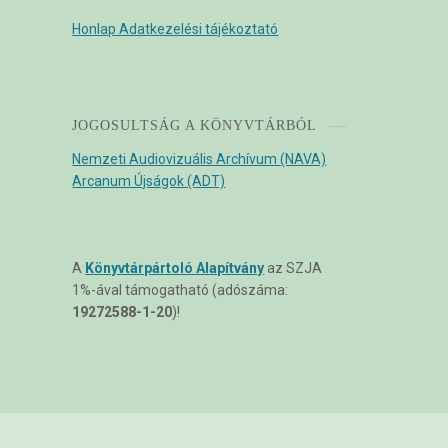
Honlap Adatkezelési tájékoztató
JOGOSULTSÁG A KÖNYVTÁRBÓL
Nemzeti Audiovizuális Archívum (NAVA)
Arcanum Újságok (ADT)
A
Könyvtárpártoló Alapítvány
az SZJA
1%-ával támogatható (adószáma:
19272588-1-20
)!