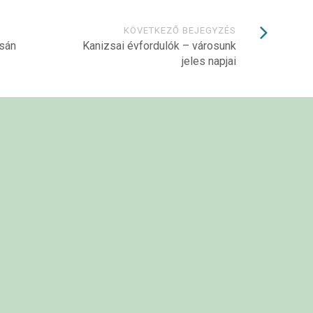
KÖVETKEZŐ BEJEGYZÉS
sán
Kanizsai évfordulók – városunk
jeles napjai