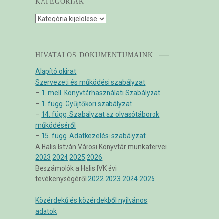
KATEGÓRIÁK
Kategóriák
HIVATALOS DOKUMENTUMAINK
Alapító okirat
Szervezeti és működési szabályzat
–
1. mell. Könyvtárhasználati Szabályzat
–
1. függ. Gyűjtőköri szabályzat
–
14. függ. Szabályzat az olvasótáborok
működéséről
–
15. függ. Adatkezelési szabályzat
A Halis István Városi Könyvtár munkatervei
2023
2024
2025
2026
Beszámolók a Halis IVK évi
tevékenységéről
2022
2023
2024
2025
Közérdekű és közérdekből nyilvános
adatok