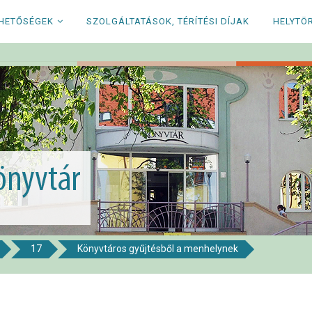
RHETŐSÉGEK
SZOLGÁLTATÁSOK, TÉRÍTÉSI DÍJAK
HELYTÖ
17
Könyvtáros gyűjtésből a menhelynek
i Könyvtár