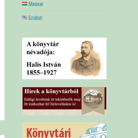
Magyar
English