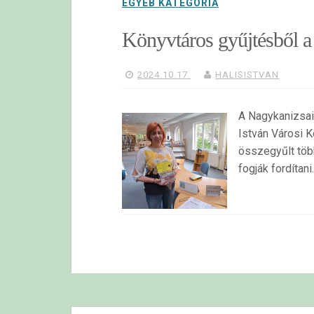
EGYÉB KATEGÓRIA
Könyvtáros gyűjtésből 
2024.10.17.
HALISISTVAN
A Nagykanizsai 
István Városi 
összegyűlt több
fogják fordítani.