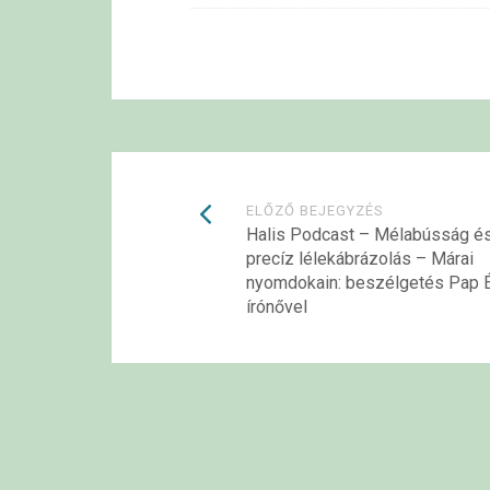
Bejegyzések
ELŐZŐ BEJEGYZÉS
Halis Podcast – Mélabússág é
precíz lélekábrázolás – Márai
navigációja
nyomdokain: beszélgetés Pap 
írónővel