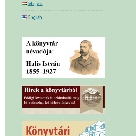
Magyar
English