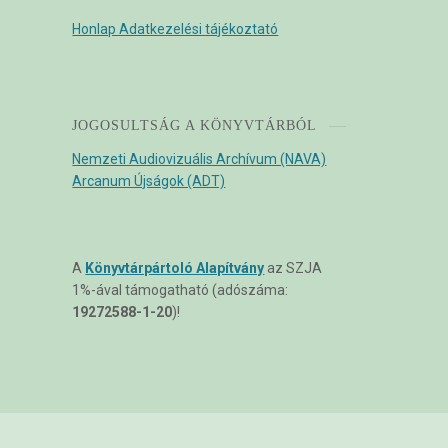
Honlap Adatkezelési tájékoztató
JOGOSULTSÁG A KÖNYVTÁRBÓL
Nemzeti Audiovizuális Archívum (NAVA)
Arcanum Újságok (ADT)
A
Könyvtárpártoló Alapítvány
az SZJA
1%-ával támogatható (adószáma:
19272588-1-20
)!