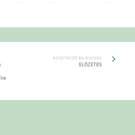
KÖVETKEZŐ BEJEGYZÉS
s
ELŐZETES
Éva