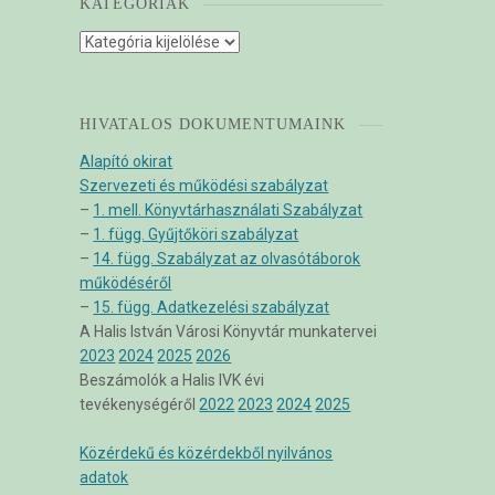
KATEGÓRIÁK
Kategóriák
HIVATALOS DOKUMENTUMAINK
Alapító okirat
Szervezeti és működési szabályzat
–
1. mell. Könyvtárhasználati Szabályzat
–
1. függ. Gyűjtőköri szabályzat
–
14. függ. Szabályzat az olvasótáborok
működéséről
–
15. függ. Adatkezelési szabályzat
A Halis István Városi Könyvtár munkatervei
2023
2024
2025
2026
Beszámolók a Halis IVK évi
tevékenységéről
2022
2023
2024
2025
Közérdekű és közérdekből nyilvános
adatok