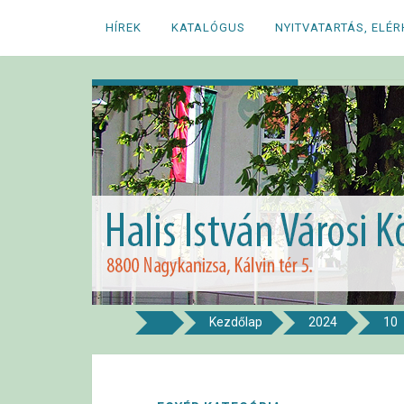
Megszakítás
HÍREK
KATALÓGUS
NYITVATARTÁS, ELÉ
Kezdőlap
2024
10
8800 NAGYKANIZSA, KÁLVIN TÉR 5.
Halis István Város