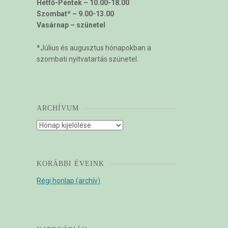
Hétfő-Péntek – 10.00-18.00
Szombat* – 9.00-13.00
Vasárnap – szünetel
*Július és augusztus hónapokban a
szombati nyitvatartás szünetel.
ARCHÍVUM
Archívum
KORÁBBI ÉVEINK
Régi honlap (archív)