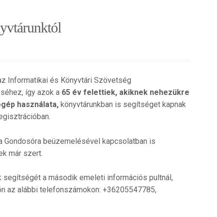
yvtárunktól
az Informatikai és Könyvtári Szövetség
éhez, így azok a
65 év felettiek, akiknek nehezükre
ógép használata,
könyvtárunkban is segítséget kapnak
egisztrációban.
a Gondosóra beüzemelésével kapcsolatban is
tek már szert.
k segítségét a második emeleti információs pultnál,
ön az alábbi telefonszámokon: +36205547785,