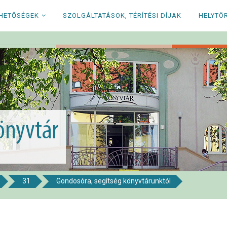
RHETŐSÉGEK
SZOLGÁLTATÁSOK, TÉRÍTÉSI DÍJAK
HELYTÖ
31
Gondosóra, segítség könyvtárunktól
i Könyvtár