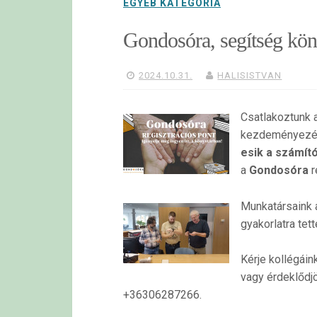
EGYÉB KATEGÓRIA
Gondosóra, segítség kön
2024.10.31.
HALISISTVAN
Csatlakoztunk 
kezdeményezés
esik a számít
a
Gondosóra
r
Munkatársaink 
gyakorlatra tet
Kérje kollégáin
vagy érdeklődj
+36306287266.