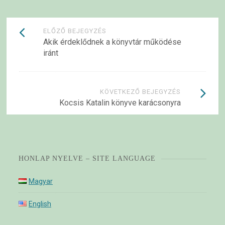
Bejegyzések
ELŐZŐ BEJEGYZÉS
Akik érdeklődnek a könyvtár működése
navigációja
iránt
KÖVETKEZŐ BEJEGYZÉS
Kocsis Katalin könyve karácsonyra
HONLAP NYELVE – SITE LANGUAGE
Magyar
English