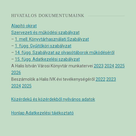
HIVATALOS DOKUMENTUMAINK
Alapító okirat
Szervezeti és működési szabályzat
–
1. mell. Könyvtárhasználati Szabályzat
–
1. függ. Gyűjtőköri szabályzat
–
14. függ. Szabályzat az olvasótáborok működéséről
–
15. függ. Adatkezelési szabályzat
A Halis István Városi Könyvtár munkatervei
2023
2024
2025
2026
Beszámolók a Halis IVK évi tevékenységéről
2022
2023
2024
2025
Közérdekű és közérdekből nyilvános adatok
Honlap Adatkezelési tájékoztató