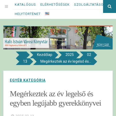
Megszakítás
KATALÓGUS
ELÉRHETŐSÉGEK
SZOLGÁLTATÁSOK
Ke
OPEN
kif
HELYTÖRTÉNET
MENU
Kezdőlap
2025
02
8800 NAGYKANIZSA, KÁLVIN TÉR 5.
13
Megérkeztek az év legelső és...
Halis István Városi Könyvtár
EGYÉB KATEGÓRIA
Megérkeztek az év legelső és
egyben legújabb gyerekkönyvei
2025.02.13.