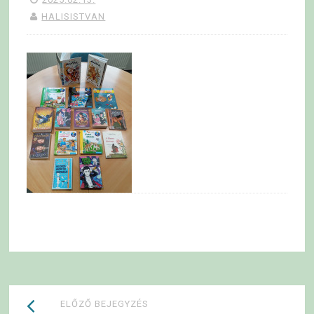
HALISISTVAN
Bejegyzések
ELŐZŐ BEJEGYZÉS