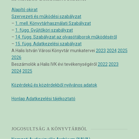
Alapító okirat
Szervezeti és működési szabályzat
–
1. mell. Könyvtárhasználati Szabályzat
–
1. függ. Gyűjtőköri szabályzat
–
14. függ. Szabályzat az olvasótáborok működéséről
–
15. függ. Adatkezelési szabályzat
A Halis István Városi Könyvtár munkatervei
2023
2024
2025
2026
Beszámolók a Halis IVK évi tevékenységéről
2022
2023
2024
2025
Közérdekű és közérdekből nyilvános adatok
Honlap Adatkezelési tájékoztató
JOGOSULTSÁG A KÖNYVTÁRBÓL