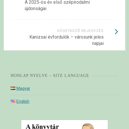
A 2025-ös év első szépirodalmi
navigációja
újdonságai
KÖVETKEZŐ BEJEGYZÉS
Kanizsai évfordulók – városunk jeles
napjai
HONLAP NYELVE – SITE LANGUAGE
Magyar
English