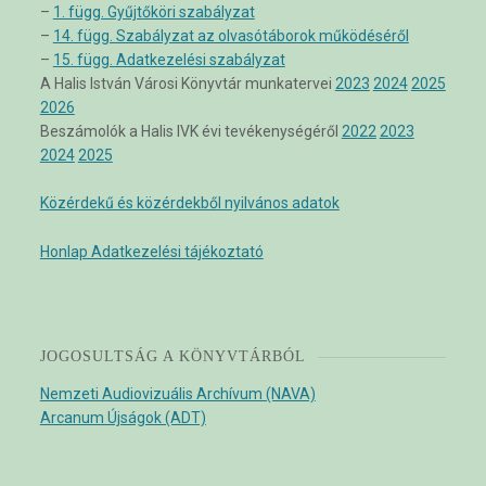
–
1. függ. Gyűjtőköri szabályzat
–
14. függ. Szabályzat az olvasótáborok működéséről
–
15. függ. Adatkezelési szabályzat
A Halis István Városi Könyvtár munkatervei
2023
2024
2025
2026
Beszámolók a Halis IVK évi tevékenységéről
2022
2023
2024
2025
Közérdekű és közérdekből nyilvános adatok
Honlap Adatkezelési tájékoztató
JOGOSULTSÁG A KÖNYVTÁRBÓL
Nemzeti Audiovizuális Archívum (NAVA)
Arcanum Újságok (ADT)