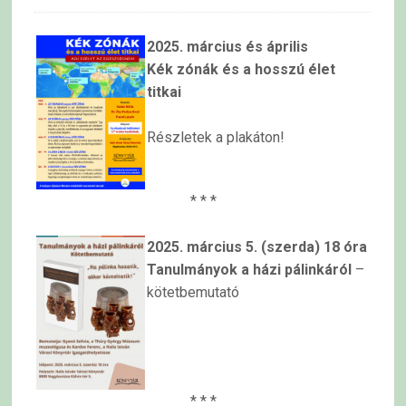
2025. március és április
Kék zónák és a hosszú élet
titkai
Részletek a plakáton!
* * *
2025. március 5. (szerda) 18 óra
Tanulmányok a házi pálinkáról
–
kötetbemutató
* * *