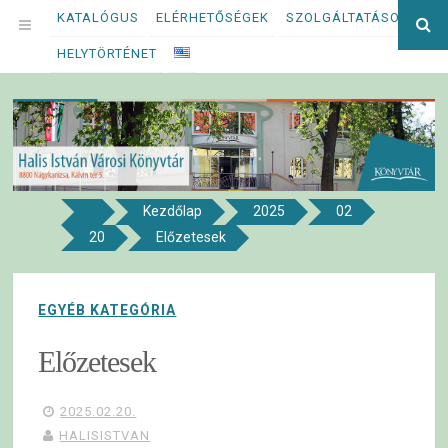
Megszakítás
KATALÓGUS
ELÉRHETŐSÉGEK
SZOLGÁLTATÁSOK
Ke
OPEN
kif
HELYTÖRTÉNET
MENU
Kezdőlap
2025
02
8800 NAGYKANIZSA, KÁLVIN TÉR 5.
20
Előzetesek
Halis István Városi Könyvtár
EGYÉB KATEGÓRIA
Előzetesek
2025.02.20.
HALISISTVAN