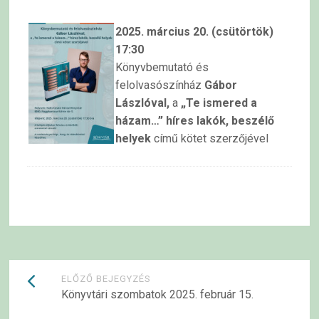
2025. március 20. (csütörtök)
17:30
Könyvbemutató és
felolvasószínház
Gábor
Lászlóval,
a
„Te ismered a
házam…” híres lakók, beszélő
helyek
című kötet szerzőjével
Bejegyzések
ELŐZŐ BEJEGYZÉS
Könyvtári szombatok 2025. február 15.
navigációja