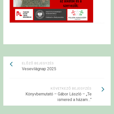
Bejegyzések
ELŐZŐ BEJEGYZÉS
Vesevilágnap 2025
navigációja
KÖVETKEZŐ BEJEGYZÉS
Könyvbemutató – Gábor László – „Te
ismered a házam…”