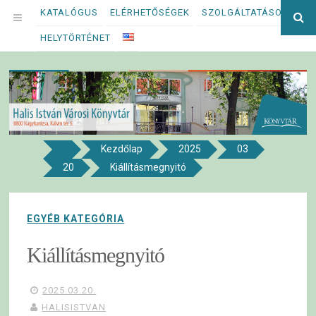
Megszakítás
KATALÓGUS
ELÉRHETŐSÉGEK
SZOLGÁLTATÁSOK
Ke
OPEN
kif
HELYTÖRTÉNET
MENU
Kezdőlap
2025
03
8800 NAGYKANIZSA, KÁLVIN TÉR 5.
20
Kiállításmegnyitó
Halis István Városi Könyvtár
EGYÉB KATEGÓRIA
Kiállításmegnyitó
2025.03.20.
HALISISTVAN