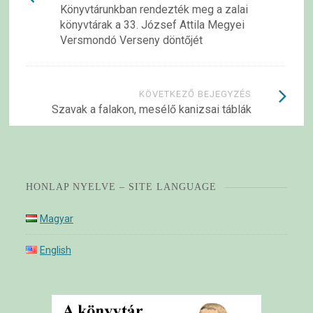
Könyvtárunkban rendezték meg a zalai
navigációja
könyvtárak a 33. József Attila Megyei
Versmondó Verseny döntőjét
KÖVETKEZŐ BEJEGYZÉS
Szavak a falakon, mesélő kanizsai táblák
HONLAP NYELVE – SITE LANGUAGE
Magyar
English