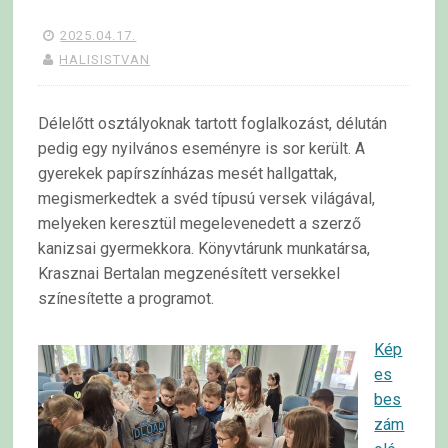
2025.04.17.
HALISISTVAN
Délelőtt osztályoknak tartott foglalkozást, délután
pedig egy nyilvános eseményre is sor került.
A
gyerekek papírszínházas mesét hallgattak,
megismerkedtek a svéd típusú versek világával,
melyeken keresztül megelevenedett a szerző
kanizsai gyermekkora. Könyvtárunk munkatársa,
Krasznai Bertalan megzenésített versekkel
színesítette a programot.
Kép
es
bes
zám