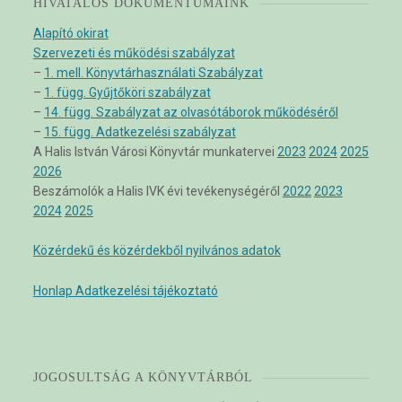
HIVATALOS DOKUMENTUMAINK
Alapító okirat
Szervezeti és működési szabályzat
–
1. mell. Könyvtárhasználati Szabályzat
–
1. függ. Gyűjtőköri szabályzat
–
14. függ. Szabályzat az olvasótáborok működéséről
–
15. függ. Adatkezelési szabályzat
A Halis István Városi Könyvtár munkatervei
2023
2024
2025
2026
Beszámolók a Halis IVK évi tevékenységéről
2022
2023
2024
2025
Közérdekű és közérdekből nyilvános adatok
Honlap Adatkezelési tájékoztató
JOGOSULTSÁG A KÖNYVTÁRBÓL