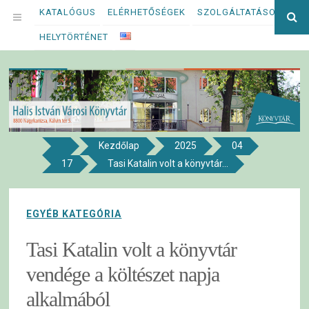
Megszakítás
KATALÓGUS
ELÉRHETŐSÉGEK
SZOLGÁLTATÁSOK
Ke
OPEN
kif
HELYTÖRTÉNET
MENU
Kezdőlap
2025
04
8800 NAGYKANIZSA, KÁLVIN TÉR 5.
17
Tasi Katalin volt a könyvtár...
Halis István Városi Könyvtár
EGYÉB KATEGÓRIA
Tasi Katalin volt a könyvtár
vendége a költészet napja
alkalmából