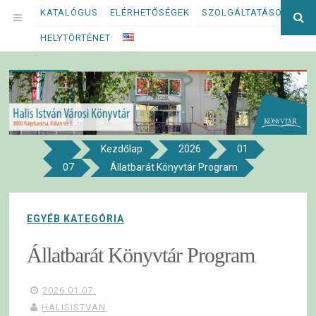
Megszakítás
KATALÓGUS
ELÉRHETŐSÉGEK
SZOLGÁLTATÁSOK
Ke
OPEN
kif
HELYTÖRTÉNET
MENU
Kezdőlap
2026
01
8800 NAGYKANIZSA, KÁLVIN TÉR 5.
07
Állatbarát Könyvtár Program
Halis István Városi Könyvtár
EGYÉB KATEGÓRIA
Állatbarát Könyvtár Program
2026.01.07.
HALISISTVAN