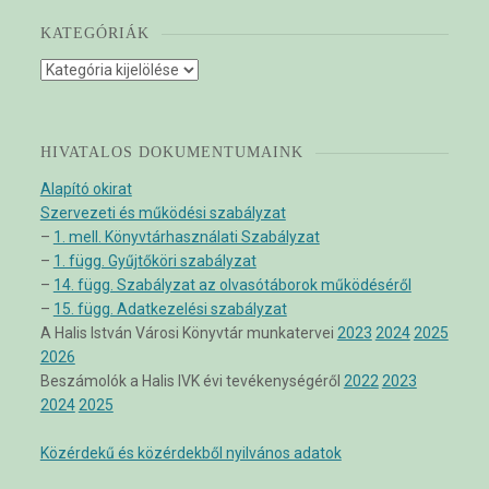
KATEGÓRIÁK
Kategóriák
HIVATALOS DOKUMENTUMAINK
Alapító okirat
Szervezeti és működési szabályzat
–
1. mell. Könyvtárhasználati Szabályzat
–
1. függ. Gyűjtőköri szabályzat
–
14. függ. Szabályzat az olvasótáborok működéséről
–
15. függ. Adatkezelési szabályzat
A Halis István Városi Könyvtár munkatervei
2023
2024
2025
2026
Beszámolók a Halis IVK évi tevékenységéről
2022
2023
2024
2025
Közérdekű és közérdekből nyilvános adatok