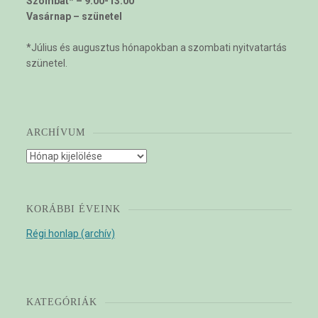
Szombat* – 9.00-13.00
Vasárnap – szünetel
*Július és augusztus hónapokban a szombati nyitvatartás
szünetel.
ARCHÍVUM
Archívum
KORÁBBI ÉVEINK
Régi honlap (archív)
KATEGÓRIÁK