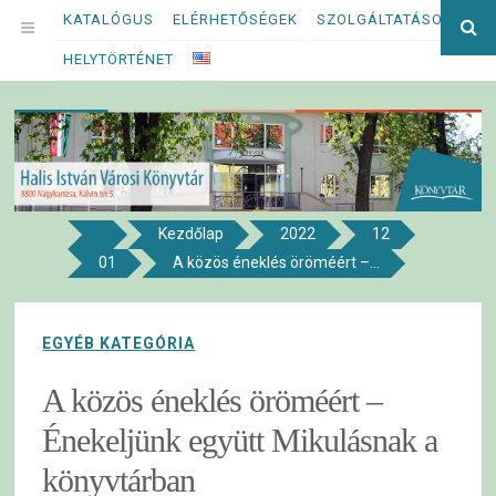
Megszakítás
KATALÓGUS
ELÉRHETŐSÉGEK
SZOLGÁLTATÁSOK
Ke
OPEN
kif
HELYTÖRTÉNET
MENU
Kezdőlap
2022
12
8800 NAGYKANIZSA, KÁLVIN TÉR 5.
01
A közös éneklés öröméért –...
Halis István Városi Könyvtár
EGYÉB KATEGÓRIA
A közös éneklés öröméért –
Énekeljünk együtt Mikulásnak a
könyvtárban