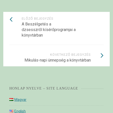
Bejegyzések
ELŐZŐ BEJEGYZÉS
A Beszélgetés a
navigációja
dzsesszről kísérőprogramjai a
könyvtárban
KÖVETKEZŐ BEJEGYZÉS
Mikulás-napi ünnepség a könyvtárban
HONLAP NYELVE – SITE LANGUAGE
Magyar
English