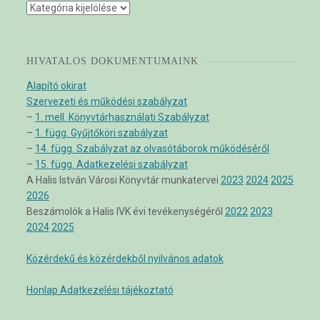
Kategóriák
HIVATALOS DOKUMENTUMAINK
Alapító okirat
Szervezeti és működési szabályzat
–
1. mell. Könyvtárhasználati Szabályzat
–
1. függ. Gyűjtőköri szabályzat
–
14. függ. Szabályzat az olvasótáborok működéséről
–
15. függ. Adatkezelési szabályzat
A Halis István Városi Könyvtár munkatervei
2023
2024
2025
2026
Beszámolók a Halis IVK évi tevékenységéről
2022
2023
2024
2025
Közérdekű és közérdekből nyilvános adatok
Honlap Adatkezelési tájékoztató