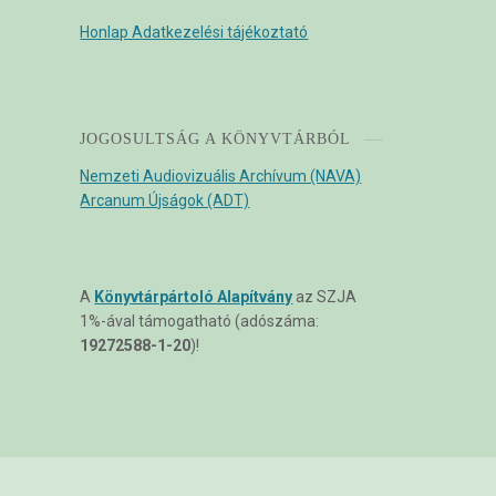
Honlap Adatkezelési tájékoztató
JOGOSULTSÁG A KÖNYVTÁRBÓL
Nemzeti Audiovizuális Archívum (NAVA)
Arcanum Újságok (ADT)
A
Könyvtárpártoló Alapítvány
az SZJA
1%-ával támogatható (adószáma:
19272588-1-20
)!