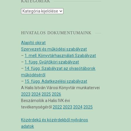
KATEGÓRIÁK
Kategóriák
HIVATALOS DOKUMENTUMAINK
Alapító okirat
Szervezeti és működési szabályzat
–
1. mell. Könyvtárhasználati Szabályzat
–
1. függ. Gyűjtőköri szabályzat
–
14. függ. Szabályzat az olvasótáborok
működéséről
–
15. függ. Adatkezelési szabályzat
A Halis István Városi Könyvtár munkatervei
2023
2024
2025
2026
Beszámolók a Halis IVK évi
tevékenységéről
2022
2023
2024
2025
Közérdekű és közérdekből nyilvános
adatok