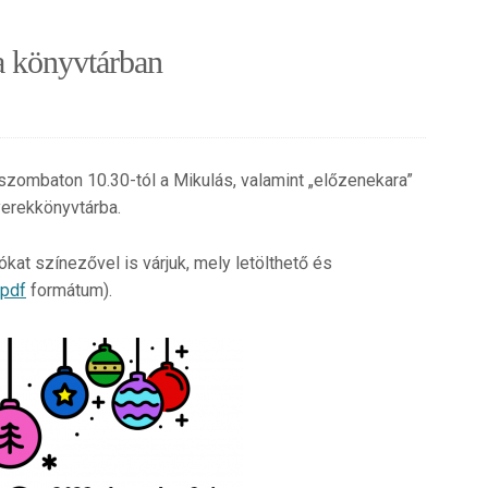
a könyvtárban
szombaton 10.30-tól a Mikulás, valamint „előzenekara”
yerekkönyvtárba.
kat színezővel is várjuk, mely letölthető és
pdf
formátum).