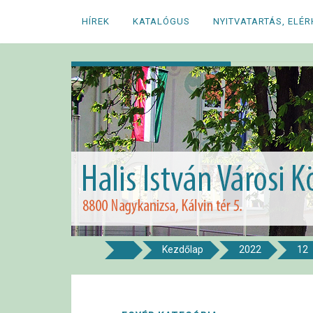
Megszakítás
HÍREK
KATALÓGUS
NYITVATARTÁS, ELÉ
Kezdőlap
2022
12
8800 NAGYKANIZSA, KÁLVIN TÉR 5.
Halis István Város