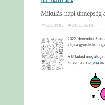
EGYÉB KATEGÓRIA
Mikulás-napi ünnepség 
2022.12.01.
HALISISTVAN
2022. december 3-án, 
várja a gyerekeket a g
A Mikulást meglátogató
kinyomtatható (
png
és