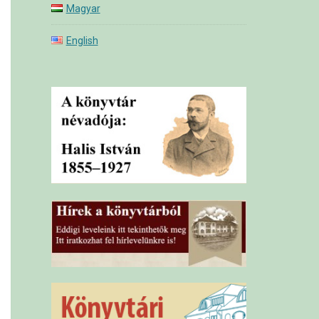
Magyar
English