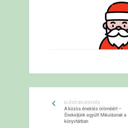
Bejegyzések
ELŐZŐ BEJEGYZÉS
A közös éneklés öröméért –
Énekeljünk együtt Mikulásnak a
navigációja
könyvtárban