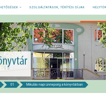
RHETŐSÉGEK
SZOLGÁLTATÁSOK, TÉRÍTÉSI DÍJAK
HELYTÖ
01
Mikulás-napi ünnepség a könyvtárban
i Könyvtár