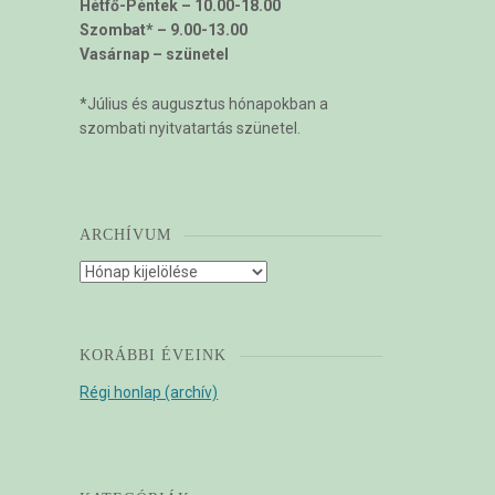
Hétfő-Péntek – 10.00-18.00
Szombat* – 9.00-13.00
Vasárnap – szünetel
*Július és augusztus hónapokban a
szombati nyitvatartás szünetel.
ARCHÍVUM
Archívum
KORÁBBI ÉVEINK
Régi honlap (archív)