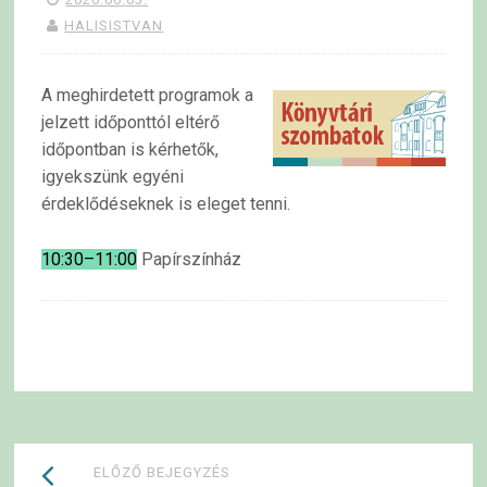
HALISISTVAN
A meghirdetett programok a
jelzett időponttól eltérő
időpontban is kérhetők,
igyekszünk egyéni
érdeklődéseknek is eleget tenni.
10:30–11:00
Papírszínház
Bejegyzések
ELŐZŐ BEJEGYZÉS