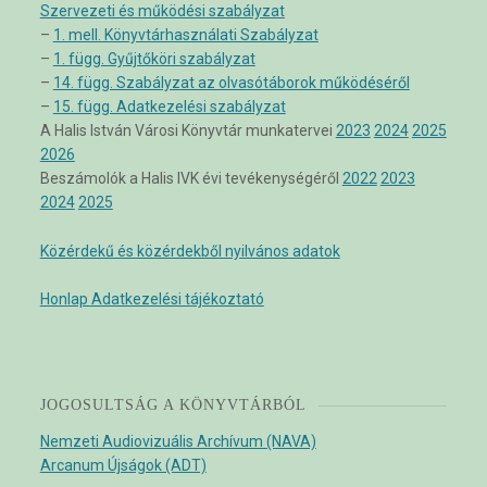
Szervezeti és működési szabályzat
–
1. mell. Könyvtárhasználati Szabályzat
–
1. függ. Gyűjtőköri szabályzat
–
14. függ. Szabályzat az olvasótáborok működéséről
–
15. függ. Adatkezelési szabályzat
A Halis István Városi Könyvtár munkatervei
2023
2024
2025
2026
Beszámolók a Halis IVK évi tevékenységéről
2022
2023
2024
2025
Közérdekű és közérdekből nyilvános adatok
Honlap Adatkezelési tájékoztató
JOGOSULTSÁG A KÖNYVTÁRBÓL
Nemzeti Audiovizuális Archívum (NAVA)
Arcanum Újságok (ADT)