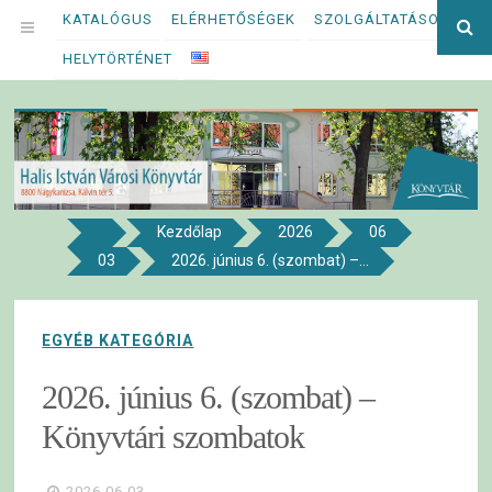
Megszakítás
KATALÓGUS
ELÉRHETŐSÉGEK
SZOLGÁLTATÁSOK
Ke
OPEN
kif
HELYTÖRTÉNET
MENU
Kezdőlap
2026
06
8800 NAGYKANIZSA, KÁLVIN TÉR 5.
03
2026. június 6. (szombat) –...
Halis István Városi Könyvtár
EGYÉB KATEGÓRIA
2026. június 6. (szombat) –
Könyvtári szombatok
2026.06.03.