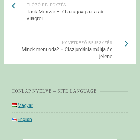
Bejegyzések
ELŐZŐ BEJEGYZÉS
Tárik Meszár – 7 hazugság az arab
navigációja
világról
KÖVETKEZŐ BEJEGYZÉS
Minek ment oda? – Ciszjordánia múltja és
jelene
HONLAP NYELVE – SITE LANGUAGE
Magyar
English