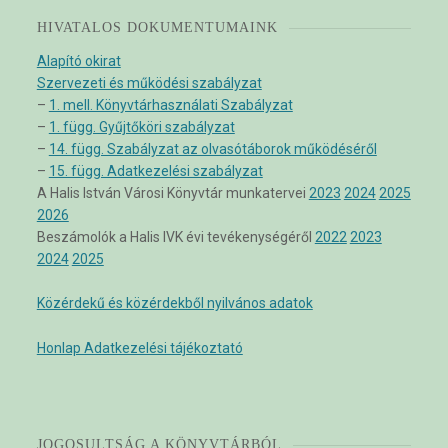
HIVATALOS DOKUMENTUMAINK
Alapító okirat
Szervezeti és működési szabályzat
–
1. mell. Könyvtárhasználati Szabályzat
–
1. függ. Gyűjtőköri szabályzat
–
14. függ. Szabályzat az olvasótáborok működéséről
–
15. függ. Adatkezelési szabályzat
A Halis István Városi Könyvtár munkatervei
2023
2024
2025
2026
Beszámolók a Halis IVK évi tevékenységéről
2022
2023
2024
2025
Közérdekű és közérdekből nyilvános adatok
Honlap Adatkezelési tájékoztató
JOGOSULTSÁG A KÖNYVTÁRBÓL