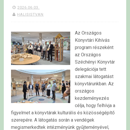
2026.06.03.
HALISISTVAN
Az Országos
Könyvtári Kihívás
program részeként
az Országos
Széchényi Könyvtár
delegációja tett
szakmai látogatást
könyvtárunkban. Az
országos
kezdeményezés
célja, hogy felhívja a
figyelmet a könyvtárak kulturális és közösségépítő
szerepére. A látogatás során a vendégek
megismerkedtek intézményünk gyűjteményével,