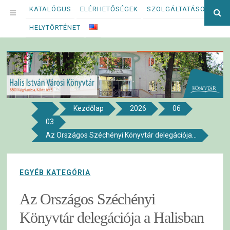
Megszakítás
KATALÓGUS
ELÉRHETŐSÉGEK
SZOLGÁLTATÁSOK
Ke
OPEN
kif
HELYTÖRTÉNET
MENU
Kezdőlap
2026
06
8800 NAGYKANIZSA, KÁLVIN TÉR 5.
03
Halis István Városi Könyvtár
Az Országos Széchényi Könyvtár delegációja...
EGYÉB KATEGÓRIA
Az Országos Széchényi
Könyvtár delegációja a Halisban