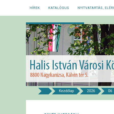
Megszakítás
HÍREK
KATALÓGUS
NYITVATARTÁS, ELÉ
Kezdőlap
2026
06
8800 NAGYKANIZSA, KÁLVIN TÉR 5.
Halis István Város