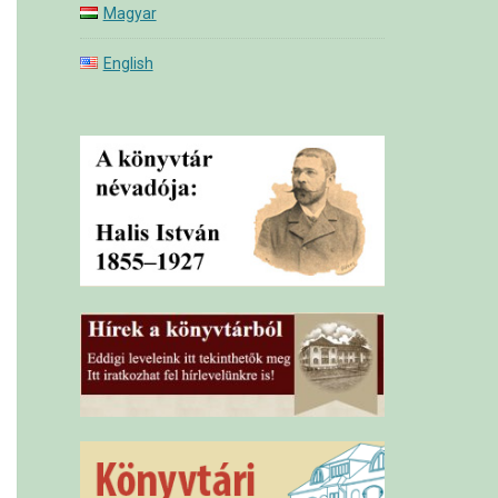
Magyar
English