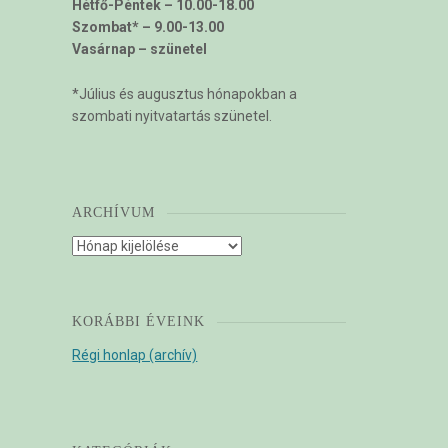
Hétfő-Péntek – 10.00-18.00
Szombat* – 9.00-13.00
Vasárnap – szünetel
*Július és augusztus hónapokban a
szombati nyitvatartás szünetel.
ARCHÍVUM
Archívum
KORÁBBI ÉVEINK
Régi honlap (archív)