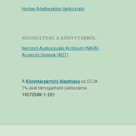
Honlap Adatkezelési tájékoztató
JOGOSULTSÁG A KÖNYVTÁRBÓL
Nemzeti Audiovizuális Archívum (NAVA)
Arcanum Újságok (ADT)
A
Könyvtárpártoló Alapítvány
az SZJA
1%-ával támogatható (adószáma:
19272588-1-20
)!