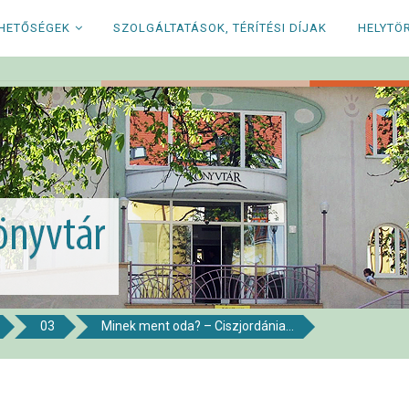
RHETŐSÉGEK
SZOLGÁLTATÁSOK, TÉRÍTÉSI DÍJAK
HELYTÖ
03
Minek ment oda? – Ciszjordánia...
i Könyvtár