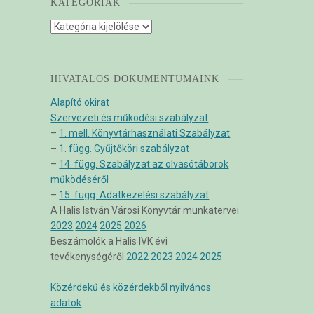
KATEGÓRIÁK
Kategóriák
HIVATALOS DOKUMENTUMAINK
Alapító okirat
Szervezeti és működési szabályzat
–
1. mell. Könyvtárhasználati Szabályzat
–
1. függ. Gyűjtőköri szabályzat
–
14. függ. Szabályzat az olvasótáborok
működéséről
–
15. függ. Adatkezelési szabályzat
A Halis István Városi Könyvtár munkatervei
2023
2024
2025
2026
Beszámolók a Halis IVK évi
tevékenységéről
2022
2023
2024
2025
Közérdekű és közérdekből nyilvános
adatok