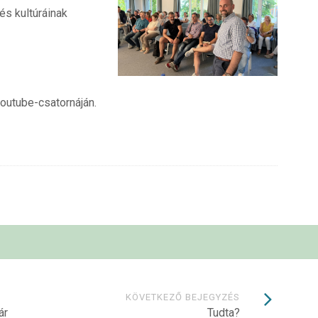
és kultúráinak
youtube-csatornáján.
KÖVETKEZŐ BEJEGYZÉS
ár
Tudta?