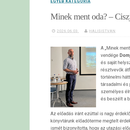
EGYÉB KATEGÓRIA
Minek ment oda? – Ciszj
2026.06.03.
HALISISTVAN
A „Minek ment
vendége
Domj
és saját helysz
résztvevők átf
történelmi hát
társadalmi és 
személyes élmé
és beszélt a b
Az előadás iránt ezúttal is nagy érdek
könyvtárunk előadóterme megtelt érde
ismét bizonyította, hogy az utazási el