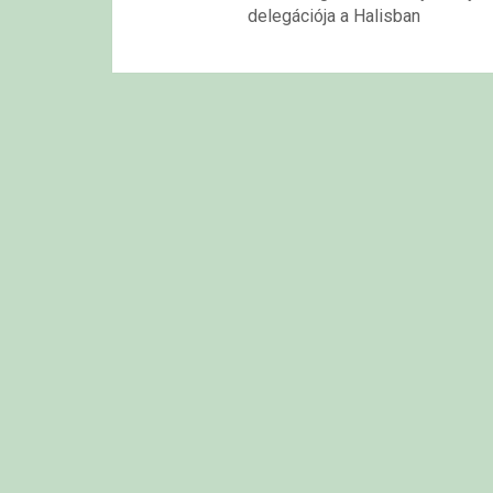
delegációja a Halisban
navigációja