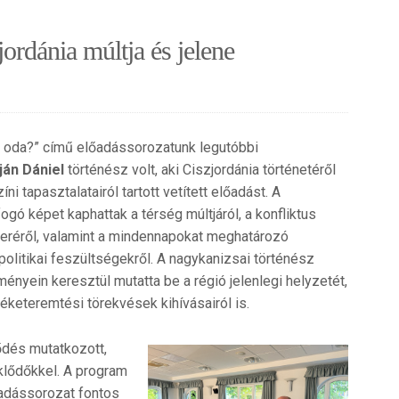
ordánia múltja és jelene
 oda?” című előadássorozatunk legutóbbi
án Dániel
történész volt, aki Ciszjordánia történetéről
íni tapasztalatairól tartott vetített előadást. A
ogó képet kaphattak a térség múltjáról, a konfliktus
teréről, valamint a mindennapokat meghatározó
politikai feszültségekről. A nagykanizsai történész
nyein keresztül mutatta be a régió jelenlegi helyzetét,
éketeremtési törekvések kihívásairól is.
lődés mutatkozott,
klődőkkel. A program
őadássorozat fontos