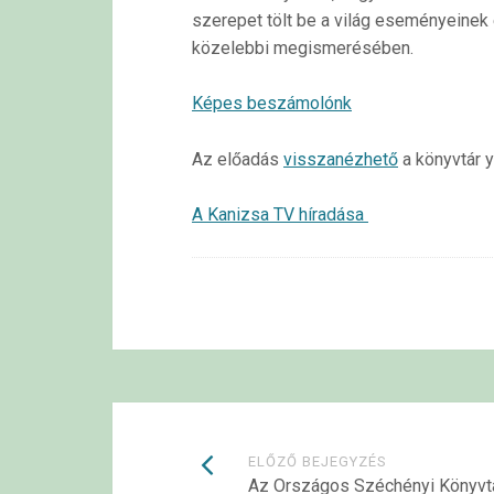
szerepet tölt be a világ eseményeinek 
közelebbi megismerésében.
Képes beszámolónk
Az előadás
visszanézhető
a könyvtár 
A Kanizsa TV híradása
Bejegyzések
ELŐZŐ BEJEGYZÉS
Az Országos Széchényi Könyvt